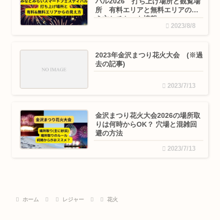
バル2026 打ち上げ場所と観覧場
所 有料エリアと無料エリアの見
え方とチケット情報
2023/8/8
2023年金沢まつり花火大会 (※過
去の記事)
2023/7/13
金沢まつり花火大会2026の場所取
りは何時からOK？ 穴場と混雑回
避の方法
2023/7/13
ホーム
レジャー
花火