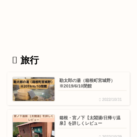
旅行
勘太郎の湯（箱根町宮城野）
※2019/6/10閉館
2022/10/31
箱根・宮ノ下【太閤湯/日帰り温
泉】を詳しくレビュー