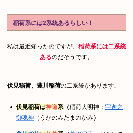
稲荷系には2系統あるらしい！
私は最近知ったのですが、
稲荷系には二系統
ある
のだそうです。
伏見稲荷、豊川稲荷
の二系統があります。
伏見稲荷は
神道
系
（
稲荷大明神：
宇迦之
御魂神
（うかのみたまのかみ
）