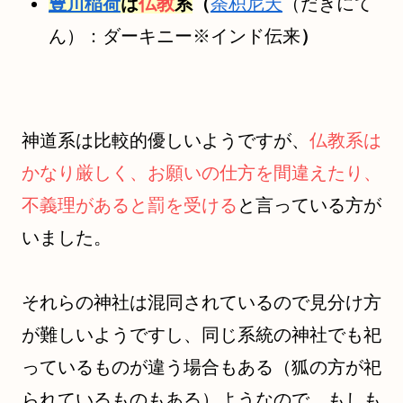
豊川稲荷
は
仏教
系
（
荼枳尼天
（だきにて
ん）：ダーキニー※インド伝来
）
神道系は比較的優しいようですが、
仏教系は
かなり厳しく、お願いの仕方を間違えたり、
不義理があると罰を受ける
と言っている方が
いました。
それらの神社は混同されているので見分け方
が難しいようですし、同じ系統の神社でも祀
っているものが違う場合もある（狐の方が祀
られているものもある）ようなので、もしも